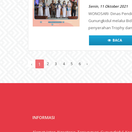
Senin, 11 Oktober 2021
WONOSARI- Dinas Pendid
Gunungkidul melalui B
penyerahan Trophy da
BACA
‹
1
2
3
4
5
6
›
INFORMASI