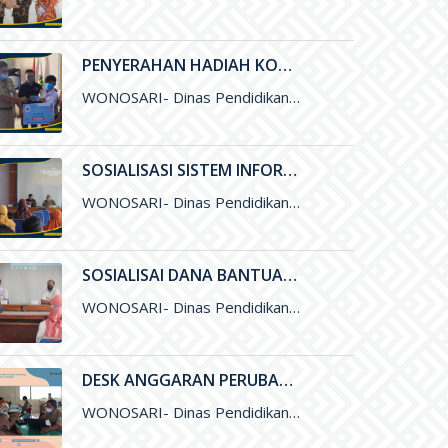
PENYERAHAN HADIAH KOMPETISI LITERASI DAN NUMERASI TINGKAT NASIONAL
WONOSARI- Dinas Pendidikan, Pemuda, dan Olahraga (Disdikpora) Kabupaten Gunungkidul bekerja sama dengan Pesona Edu, Bank BCA, dan Pabrik Minuman Hillo
SOSIALISASI SISTEM INFORMASI LAYANAN PENDIDIKAN (SILANDIK) TAHUN 2021
WONOSARI- Dinas Pendidikan, Pemuda, dan Olahraga (Disdikpora) Kabupaten Gunungkidul bersama Badan Perencanaan Pembangunan Daerah (Bappeda) Kabupaten Gunungkidul menyelenggarakan kegiatan Sosialisasi
SOSIALISAI DANA BANTUAN OPERASIONAL SEKOLAH (BOS) KINERJA TAHUN 2021
WONOSARI- Dinas Pendidikan, Pemuda, dan Olahraga (Disdikpora) Kabupaten Gunungkidul melalui Subbagian Perencanaan menyelengarakan kegiatan Sosialisai Dana Bantuan Operasional Sekolah (BOS
DESK ANGGARAN PERUBAHAN DANA BANTUAN OPERASIONAL SEKOLAH (BOS) 2021
WONOSARI- Dinas Pendidikan, Pemuda, dan Olahraga (Disdikpora) Kabupaten Gunungkidul menyelenggarakan kegiatan Desk Anggaran Perubahan Dana Bantuan Operasional Sekolah&nbsp; (BOS