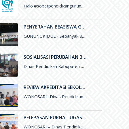
Halo #sobatpendidikangunungkidul ini adalah Logo Hari Jadi ke-194 Kabupaten Gunungkidul yang merupakan karya Saudara Blasius Yudhatama dengan mengusung tema
PENYERAHAN BEASISWA GUNUNGKIDUL CERDAS UNTUK PENINGKATAN KUALITAS PENDIDIKAN DI KABUPATEN GUNUNGKIDUL
GUNUNGKIDUL - Sebanyak 800 siswa Sekolah Dasar di Gunungkidul menerima Beasiswa Gunungkidul Cerdas dengan besaran per tahun sejumlah Rp. 500 ribu
SOSIALISASI PERUBAHAN BOS MENGGUNAKAN ARKAS TAHUN 2022 MELALUI ZOOM MEETING
Dinas Pendidikan Kabupaten Gunungkidul melalui Subbag Perencanaan melakukan Sosialisasi Perubahan Anggaran Dana BOS menggunakan ARKAS Tahun 2022 melalui media Zoom
REVIEW AKREDITASI SEKOLAH
WONOSARI- Dinas Pendidikan, Pemuda, dan Olahraga (Disdikpora) Kabupaten Gunungkidul melalui Bidang Sekolah Menegah Pertama menyelenggarakan Review Akreditasi Sekolah. Kegiatan yang
PELEPASAN PURNA TUGAS BAPAK DRS. SUDYA MARSITA, M.M. SELAKU SEKRETARIS DISDIKPORA KABUPATEN GUNUNGKIDUL
WONOSARI – Dinas Pendidikan, Pemuda, dan Olahraga (Disdikpora) Kabupaten Gunungkidul menyelenggarakan kegiatan Pelepasan Purna Tugas Bapak Drs. Sudya Marsita, M.M