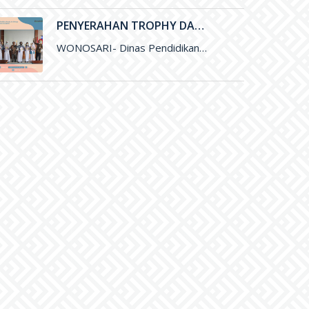
PENYERAHAN TROPHY DAN SERTIFIKAT PEMENANG LOMBA OLIMPIADE SAINS NASIONAL (OSN) DAN FESTIVAL LOMBA SENI NASIONAL (FLSSN) JENJANG SMP TINGKAT KABUPATEN
WONOSARI- Dinas Pendidikan, Pemuda, dan Olaharaga (Disdikpora) Kabupaten Gunungkidul melalui Bidang Sekolah Menegah Pertama (SMP) melaksanakan kegiatan penyerahan Trophy dan